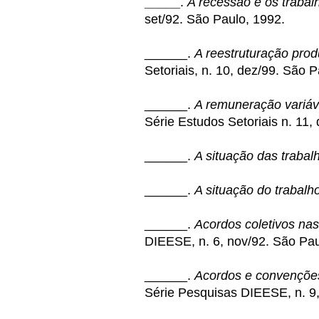
_____
.
A recessão e os trabal
set/92. São Paulo, 1992.
______.
A reestruturação prod
Setoriais, n. 10, dez/99. São 
______.
A remuneração variáv
Série Estudos Setoriais n. 11,
______.
A situação das trabal
______.
A situação do trabalho
______.
Acordos coletivos na
DIEESE, n. 6, nov/92. São Pau
______.
Acordos e convenções
Série Pesquisas DIEESE, n. 9,