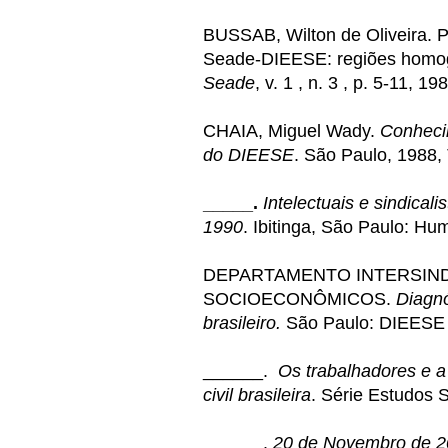
BUSSAB, Wilton de Oliveira. 
Seade-DIEESE: regiões hom
Seade
, v. 1 , n. 3 , p. 5-11, 19
CHAIA, Miguel Wady.
Conhecim
do DIEESE
. São Paulo, 1988,
_____.
Intelectuais e sindical
1990
. Ibitinga, São Paulo: H
DEPARTAMENTO INTERSIND
SOCIOECONÔMICOS.
Diagn
brasileiro.
São Paulo: DIEESE
______.
Os trabalhadores e a
civil brasileira
. Série Estudos S
______.
20 de Novembro de 20