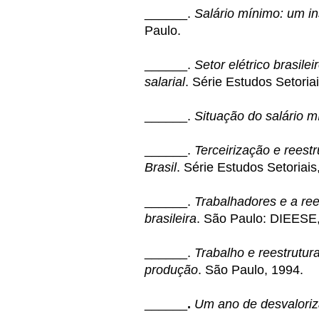
______.
Salário mínimo: um i
Paulo.
______.
Setor elétrico brasil
salarial
. Série Estudos Setoria
______.
Situação do salário 
______.
Terceirização e reest
Brasil
. Série Estudos Setoriais,
______.
Trabalhadores e a ree
brasileira
. São Paulo: DIEESE
______.
Trabalho e reestrutur
produção
. São Paulo, 1994.
______
.
Um ano de desvaloriza